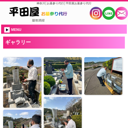
神奈川│お墓参り代行│平田屋お墓参り代行
MENU
ギャラリー